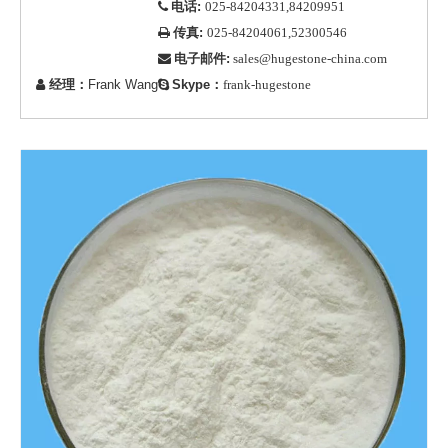
电话:

025-84204331,84209951
传真:

025-84204061,52300546
电子邮件:

sales@hugestone-china.com
经理：
Frank Wang
Skype：


frank-hugestone