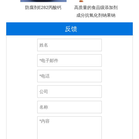
梨钾价
防腐剂E282丙酸钙
高质量的食品级添加剂
苯甲
成分抗氧化剂钠果钠
反馈