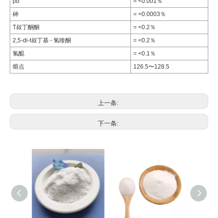
pb
= <0.001％
砷
= <0.0003％
T叔丁酮酮
= <0.2％
2,5-di-t叔丁基 - 氢喹酮
= <0.2％
氢醌
= <0.1％
熔点
126.5〜128.5
上一条:
下一条: