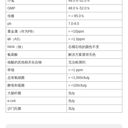
小鬼
48.0％-52.0％
GMP
48.0％-52.0％
传播
> = 95.0％
ph
7.0-8.5
重金属（作为PB）
= <10ppm
砷（AS）
= <1.0ppm
NH4（铵）
石榴石纸的颜色不变
氨基酸
解决方案显得无色
核酸的其他相关化合物
无法检测到
带领
= <1 ppm
总有氧细菌
= <1,000cfu/g
酵母和霉菌
= <100cfu/g
大肠杆菌
负/g
e.coli
负/g
沙门氏菌
负/g