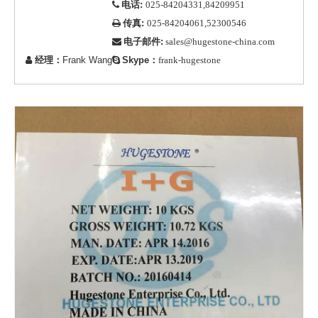
电话:

025-84204331,84209951
传真:

025-84204061,52300546
电子邮件:

sales@hugestone-china.com
经理：
Frank Wang
Skype：


frank-hugestone