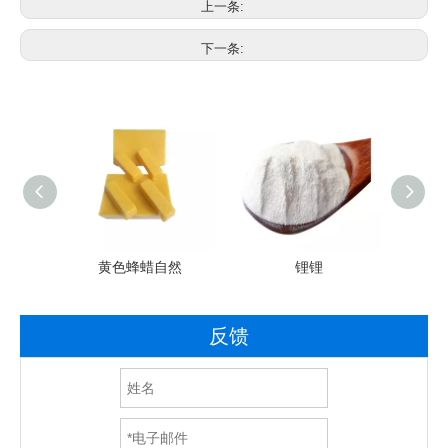
上一条:
下一条:
素C抗
黄色蜂蜡自然
锂锂
硫
末
反馈