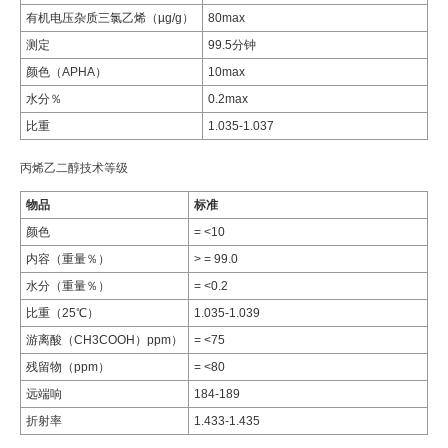
有机电压杂质三氯乙烯（µg/g）
80max
测定
99.5分钟
颜色（APHA）
10max
水分％
0.2max
比重
1.035-1.037
丙烯乙二醇技术等级
物品
标准
颜色
= <10
内容（重量％）
> = 99.0
水分（重量％）
= <0.2
比重（25℃）
1.035-1.039
游离酸（CH3COOH）ppm）
= <75
残留物（ppm）
= <80
远端响
184-189
折射率
1.433-1.435