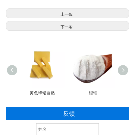
上一条:
下一条:
素C抗
黄色蜂蜡自然
锂锂
硫
末
反馈