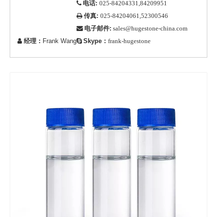
电话:

025-84204331,84209951
传真:

025-84204061,52300546
电子邮件:

sales@hugestone-china.com
经理：
Frank Wang
Skype：


frank-hugestone