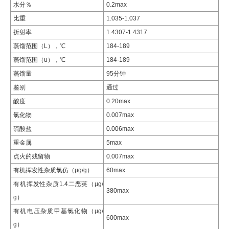
水分％
0.2max
比重
1.035-1.037
折射率
1.4307-1.4317
蒸馏范围（L），℃
184-189
蒸馏范围（u），℃
184-189
蒸馏量
95分钟
鉴别
通过
酸度
0.20max
氯化物
0.007max
硫酸盐
0.006max
重金属
5max
点火的残留物
0.007max
有机挥发性杂质氯仿（µg/g）
60max
有机挥发性杂质1.4二恶英（µg/
380max
g）
有机电压杂质甲基氯化物（µg/
600max
g）