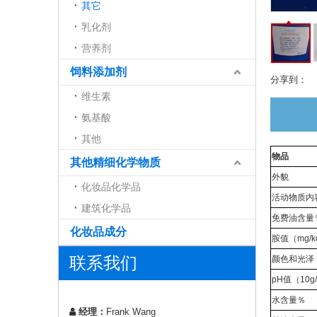
其它
乳化剂
营养剂
饲料添加剂
分享到：
维生素
氨基酸
其他
物品
其他精细化学物质
外貌
化妆品化学品
活动物质内
建筑化学品
免费油含量
化妆品成分
胺值（mg/k
联系我们
颜色和光泽（
pH值（10
水含量％
经理：
Frank Wang
