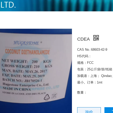
CDEA
CAS No.:68603-42-9
HS代码：
规格：FCC
包装：25公斤袋/鼓/纸箱
加载港：上海； Qindao; T
最小。订单：1mt
数量：
询价