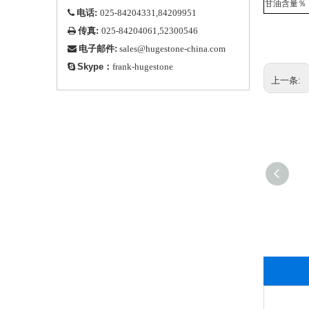
甘油含量％
电话:

025-84204331,84209951
传真:

025-84204061,52300546
电子邮件:

sales@hugestone-china.com
Skype：

frank-hugestone
上一条:
酸度调节剂维生素C抗
坏血酸粉末