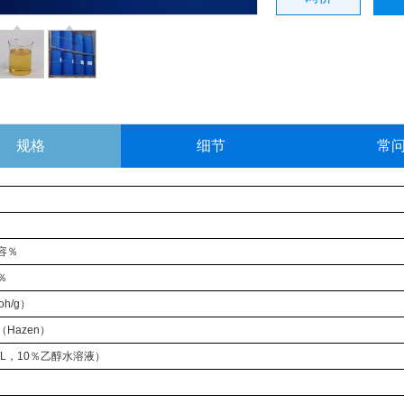
规格
细节
常
容％
％
oh/g）
Hazen）
g/L，10％乙醇水溶液）