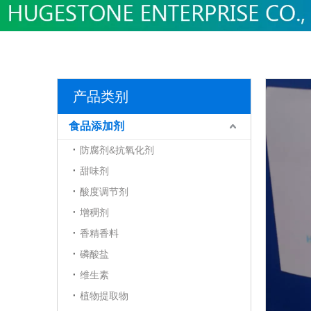
产品类别
食品添加剂
防腐剂&抗氧化剂
甜味剂
酸度调节剂
增稠剂
香精香料
磷酸盐
维生素
植物提取物