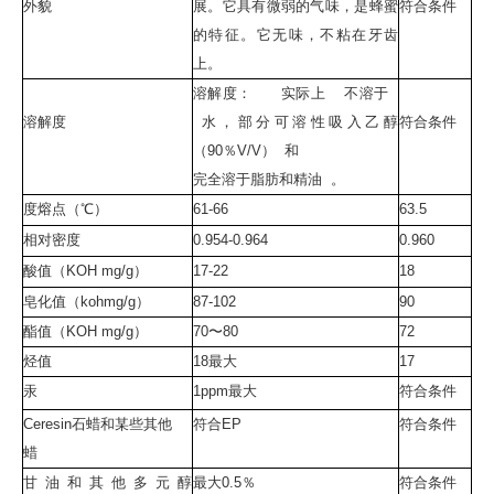
外貌
展。它具有微弱的气味，是蜂蜜
符合条件
的特征。它无味，不粘在牙齿
上。
溶解度： 实际上 不溶于
溶解度
水，部分可溶性吸入乙醇
符合条件
（90％V/V） 和
完全溶于脂肪和精油 。
度熔点（℃）
61-66
63.5
相对密度
0.954-0.964
0.960
酸值（KOH mg/g）
17-22
18
皂化值（kohmg/g）
87-102
90
酯值（KOH mg/g）
70〜80
72
烃值
18最大
17
汞
1ppm最大
符合条件
Ceresin石蜡和某些其他
符合EP
符合条件
蜡
甘油和其他多元醇
最大0.5％
符合条件