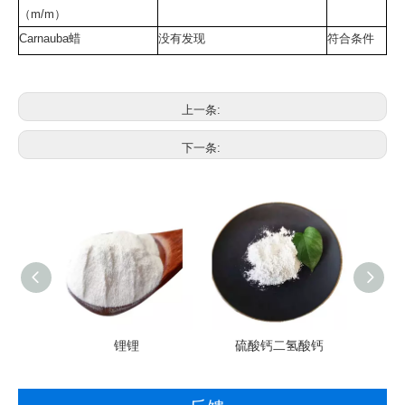
（m/m）
Carnauba蜡
没有发现
符合条件
上一条:
下一条:
素C抗
锂锂
硫酸钙二氢酸钙
末