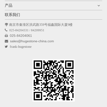
产品
联系我们

南京市秦淮区洪武路359号福鑫国际大厦9楼

025-84204331 / 84209951
025-84204061

sales@hugestone-china.com


frank-hugestone