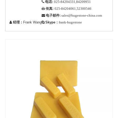
电话:

025-84204331,84209951
传真:

025-84204061,52300546
电子邮件:

sales@hugestone-china.com
经理：
Frank Wang
Skype：


frank-hugestone