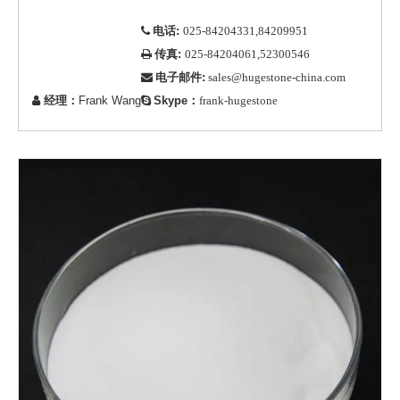
电话:

025-84204331,84209951
传真:

025-84204061,52300546
电子邮件:

sales@hugestone-china.com
经理：
Frank Wang
Skype：


frank-hugestone