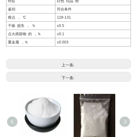
特征
白色 结晶 粉
鉴别
符合条件
熔点 ， ℃
128-131
干燥 损失 ， ％
≤0.5
点火残留物 的 ，％
≤0.1
重金属 ，％
≤0.003
上一条:
下一条: