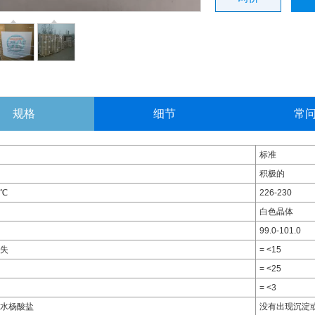
规格
细节
常
标准
积极的
℃
226-230
白色晶体
99.0-101.0
失
= <15
= <25
= <3
水杨酸盐
没有出现沉淀