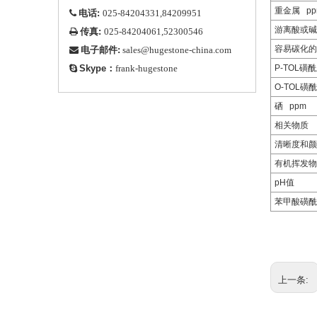
重金属 pp
电话:

025-84204331,84209951
游离酸或碱
传真:

025-84204061,52300546
容易碳化的
电子邮件:

sales@hugestone-china.com
Skype：
P-TOL磺

frank-hugestone
O-TOL磺
硒 ppm
相关物质
清晰度和颜
有机挥发物
pH值
苯甲酸磺酰
上一条: