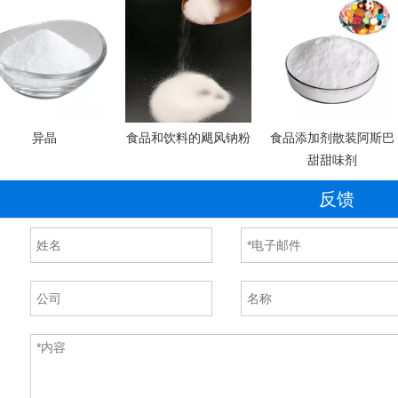
异晶
食品和饮料的飓风钠粉
食品添加剂散装阿斯巴
甜甜味剂
反馈