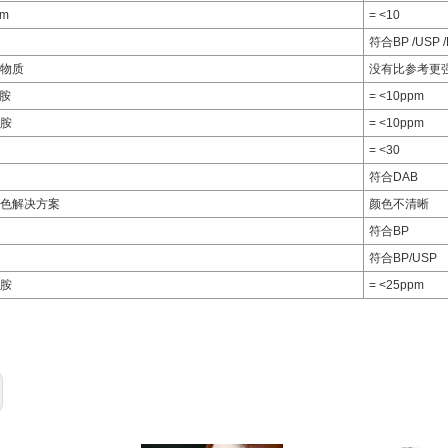
m
= <10
符合BP /USP 
物质
没有比参考更
酰胺
= <10ppm
酰胺
= <10ppm
= <30
符合DAB
色解决方案
颜色不清晰
符合BP
符合BP/USP
胺
= <25ppm