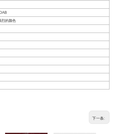
/DAB
强烈的颜色
下一条: