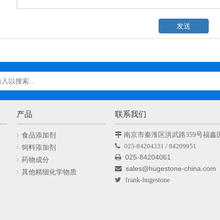
发送
产品
联系我们
食品添加剂

南京市秦淮区洪武路359号福鑫

025-84204331 / 84209951
饲料添加剂
025-84204061

药物成分
sales@hugestone-china.com

其他精细化学物质

frank-hugestone