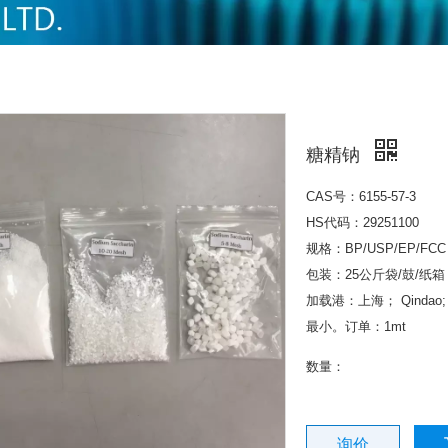
糖精钠
CAS号：6155-57-3
HS代码：29251100
规格：BP/USP/EP/FCC
包装：25公斤袋/鼓/纸箱
加载港：上海； Qindao; T
最小。订单：1mt
数量：
询价