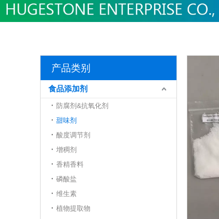
产品类别
食品添加剂
防腐剂&抗氧化剂
甜味剂
酸度调节剂
增稠剂
香精香料
磷酸盐
维生素
植物提取物