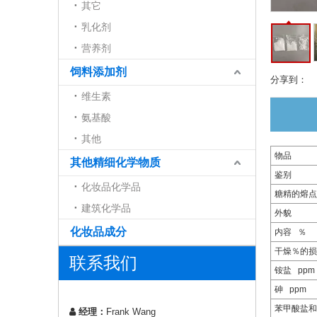
其它
乳化剂
营养剂
饲料添加剂
分享到：
维生素
氨基酸
其他
物品
其他精细化学物质
鉴别
化妆品化学品
糖精的熔点
建筑化学品
外貌
化妆品成分
内容 ％
干燥％的损
联系我们
铵盐 ppm
砷 ppm
苯甲酸盐和
经理：
Frank Wang
