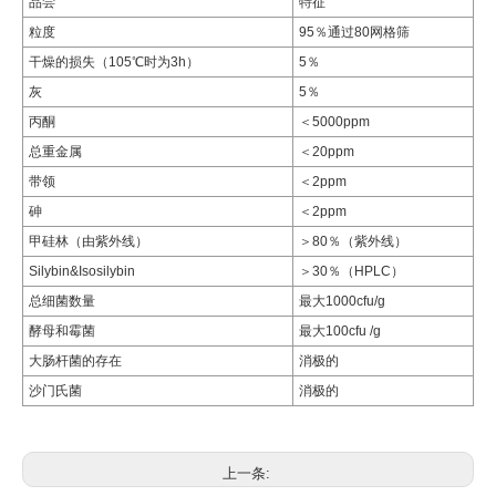
品尝
特征
粒度
95％通过80网格筛
干燥的损失（105℃时为3h）
5％
灰
5％
丙酮
＜5000ppm
总重金属
＜20ppm
带领
＜2ppm
砷
＜2ppm
甲硅林（由紫外线）
＞80％（紫外线）
Silybin&Isosilybin
＞30％（HPLC）
总细菌数量
最大1000cfu/g
酵母和霉菌
最大100cfu /g
大肠杆菌的存在
消极的
沙门氏菌
消极的
上一条: